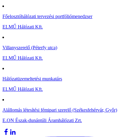
Főelosztóhálózati tervezési portfóliómenedzser
ELMŰ Hálózati Kft.
Villanyszerelő (Péterfy utca)
ELMŰ Hálózati Kft.
Hálózatüzemeltetési munkatárs
ELMŰ Hálózati Kft.
Alállomás létesítési fémipari szerelő (Székesfehérvár, Győr)
E.ON Észak-dunántúli Áramhálózati Zrt.