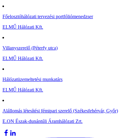
Főelosztóhálózati tervezési portfóliómenedzser
ELMŰ Hálózati Kft.
Villanyszerelő (Péterfy utca)
ELMŰ Hálózati Kft.
Hálózatüzemeltetési munkatárs
ELMŰ Hálózati Kft.
Alállomás létesítési fémipari szerelő (Székesfehérvár, Győr)
E.ON Észak-dunántúli Áramhálózati Zrt.