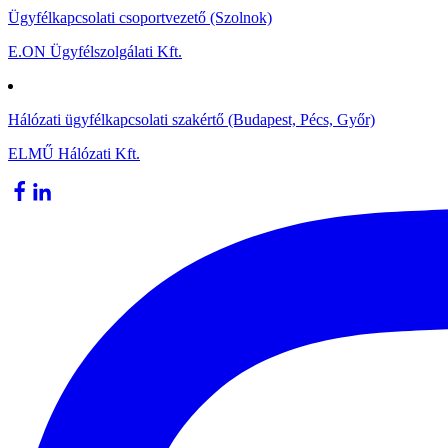
Ügyfélkapcsolati csoportvezető (Szolnok)
E.ON Ügyfélszolgálati Kft.
Hálózati ügyfélkapcsolati szakértő (Budapest, Pécs, Győr)
ELMŰ Hálózati Kft.