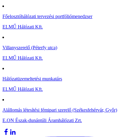
Főelosztóhálózati tervezési portfóliómenedzser
ELMŰ Hálózati Kft.
Villanyszerelő (Péterfy utca)
ELMŰ Hálózati Kft.
Hálózatüzemeltetési munkatárs
ELMŰ Hálózati Kft.
Alállomás létesítési fémipari szerelő (Székesfehérvár, Győr)
E.ON Észak-dunántúli Áramhálózati Zrt.