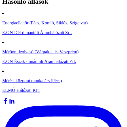
Hasonló állások
Energiaellenőr (Pécs, Komló, Siklós, Szigetvár)
E.ON Dél-dunántúli Áramhálózati Zrt.
Mérőóra leolvasó (Várpalota és Veszprém)
E.ON Észak-dunántúli Áramhálózati Zrt.
Mérési központ munkatárs (Pécs)
ELMŰ Hálózati Kft.