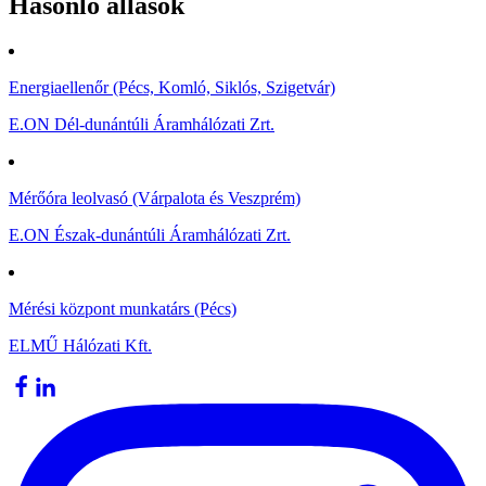
Hasonló állások
Energiaellenőr (Pécs, Komló, Siklós, Szigetvár)
E.ON Dél-dunántúli Áramhálózati Zrt.
Mérőóra leolvasó (Várpalota és Veszprém)
E.ON Észak-dunántúli Áramhálózati Zrt.
Mérési központ munkatárs (Pécs)
ELMŰ Hálózati Kft.