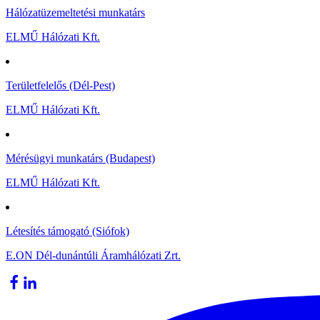
Hálózatüzemeltetési munkatárs
ELMŰ Hálózati Kft.
Területfelelős (Dél-Pest)
ELMŰ Hálózati Kft.
Mérésügyi munkatárs (Budapest)
ELMŰ Hálózati Kft.
Létesítés támogató (Siófok)
E.ON Dél-dunántúli Áramhálózati Zrt.