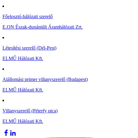
Főelosztó-hálózati szerelő
E.ON Észak-dunántúli Áramhálózati Zrt.
Létesítési szerelő (Dél-Pest)
ELMŰ Hálózati Kft.
Alállomási primer villanyszerelő (Budapest)
ELMŰ Hálózati Kft.
Villanyszerelő (Péterfy utca)
ELMŰ Hálózati Kft.