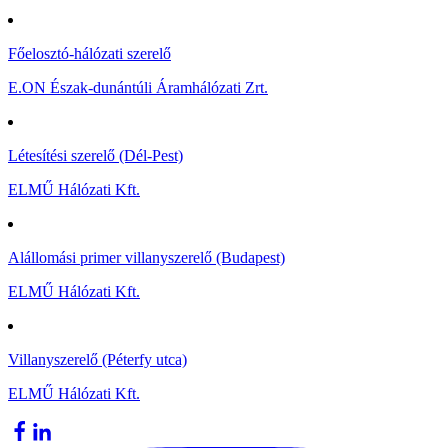
Főelosztó-hálózati szerelő
E.ON Észak-dunántúli Áramhálózati Zrt.
Létesítési szerelő (Dél-Pest)
ELMŰ Hálózati Kft.
Alállomási primer villanyszerelő (Budapest)
ELMŰ Hálózati Kft.
Villanyszerelő (Péterfy utca)
ELMŰ Hálózati Kft.