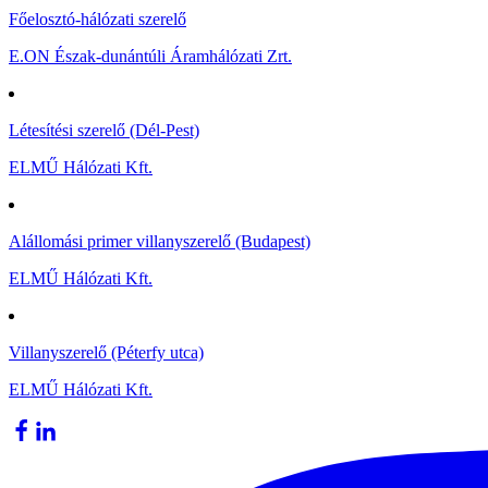
Főelosztó-hálózati szerelő
E.ON Észak-dunántúli Áramhálózati Zrt.
Létesítési szerelő (Dél-Pest)
ELMŰ Hálózati Kft.
Alállomási primer villanyszerelő (Budapest)
ELMŰ Hálózati Kft.
Villanyszerelő (Péterfy utca)
ELMŰ Hálózati Kft.