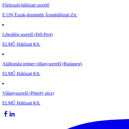
Főelosztó-hálózati szerelő
E.ON Észak-dunántúli Áramhálózati Zrt.
Létesítési szerelő (Dél-Pest)
ELMŰ Hálózati Kft.
Alállomási primer villanyszerelő (Budapest)
ELMŰ Hálózati Kft.
Villanyszerelő (Péterfy utca)
ELMŰ Hálózati Kft.