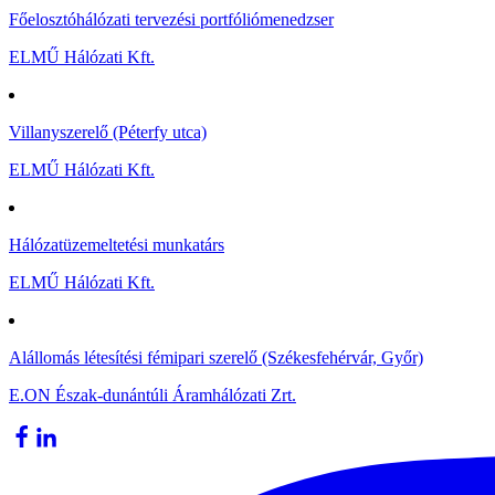
Főelosztóhálózati tervezési portfóliómenedzser
ELMŰ Hálózati Kft.
Villanyszerelő (Péterfy utca)
ELMŰ Hálózati Kft.
Hálózatüzemeltetési munkatárs
ELMŰ Hálózati Kft.
Alállomás létesítési fémipari szerelő (Székesfehérvár, Győr)
E.ON Észak-dunántúli Áramhálózati Zrt.