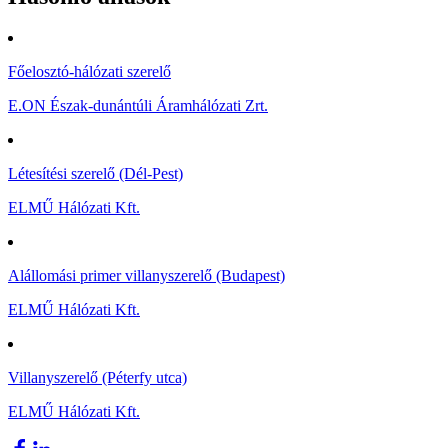
Főelosztó-hálózati szerelő
E.ON Észak-dunántúli Áramhálózati Zrt.
Létesítési szerelő (Dél-Pest)
ELMŰ Hálózati Kft.
Alállomási primer villanyszerelő (Budapest)
ELMŰ Hálózati Kft.
Villanyszerelő (Péterfy utca)
ELMŰ Hálózati Kft.