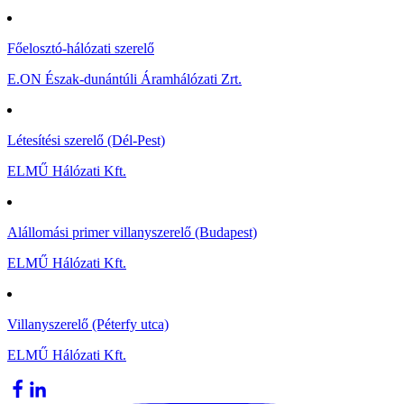
Főelosztó-hálózati szerelő
E.ON Észak-dunántúli Áramhálózati Zrt.
Létesítési szerelő (Dél-Pest)
ELMŰ Hálózati Kft.
Alállomási primer villanyszerelő (Budapest)
ELMŰ Hálózati Kft.
Villanyszerelő (Péterfy utca)
ELMŰ Hálózati Kft.